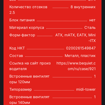
Количество отсеков
8 внутренних
2.5
Блок питания
нет
Материал корпуса
Сталь
Форм-фактор
ATX, mATX, EATX, Mini
-ITX
Код НКТ
0200261549847
Состав
Металл, пластик
Ссылка на сайт произ
https://www.bequiet.c
водителя
om/ru/case/921
Встроенные вентилят
1
оры 120мм
Типоразмер
midi-tower
Встроенные вентилят
1
оры 140мм