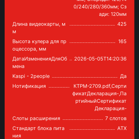
0/240/280/360мм; Сз
ади: 120мм
Длина видеокарты, м
425
м
Высота кулера для пр
165
оцессора, мм
ДатаИзмененияДляОб
2026-05-05T14:20:36
мена
Kaspi - 2people
Да
Нотификация
КТРМ-2709.pdf,Серти
фикатДекларация-,Па
ртийныйСертификат
Декларация-
Слоты расширения
7 слотов
Стандарт блока пита
ATX
ния