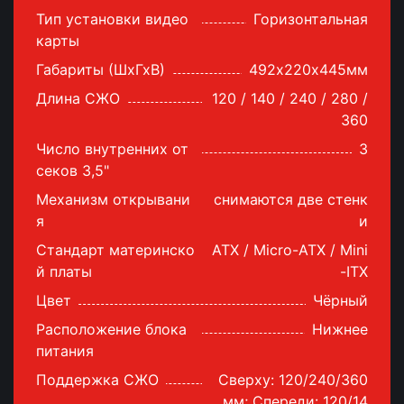
Тип установки видео
Горизонтальная
карты
Габариты (ШхГхВ)
492х220х445мм
Длина СЖО
120 / 140 / 240 / 280 /
360
Число внутренних от
3
секов 3,5"
Механизм открывани
снимаются две стенк
я
и
Стандарт материнско
ATX / Micro-ATX / Mini
й платы
-ITX
Цвет
Чёрный
Расположение блока
Нижнее
питания
Поддержка СЖО
Сверху: 120/240/360
мм; Спереди: 120/14