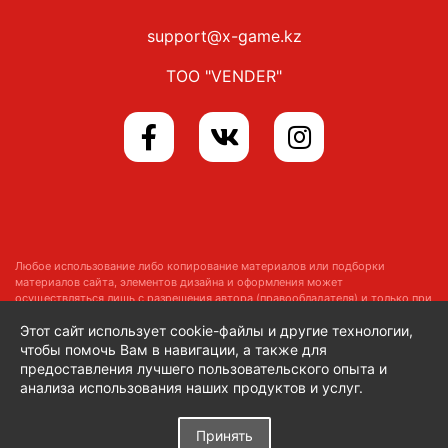
support@x-game.kz
ТОО "VENDER"
Любое использование либо копирование материалов или подборки
материалов сайта, элементов дизайна и оформления может
осуществляться лишь с разрешения автора (правообладателя) и только при
наличии ссылки на
https://x-game.kz
Этот сайт использует cookie-файлы и другие технологии,
Copyright © 2014–2026 x-game.kz
Все права защищены
чтобы помочь Вам в навигации, а также для
предоставления лучшего пользовательского опыта и
анализа использования наших продуктов и услуг.
Принять