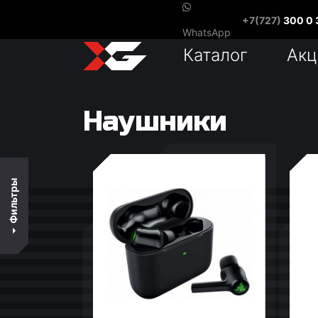
+7(727)
300 0 
В наличии
WhatsApp
Каталог
Акц
По цене
По популярности
Наушники
По названию
ДИАПАЗОН ЦЕН
Фильтры
6 300
29 722,50
53 145
76 567,50
99 990