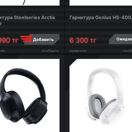
итура Steelseries Arctis
Гарнитура Genius HS-400
e
990
тг
6 300
тг
Ожида
Добавить
ить
сообщить
сравнить
сооб