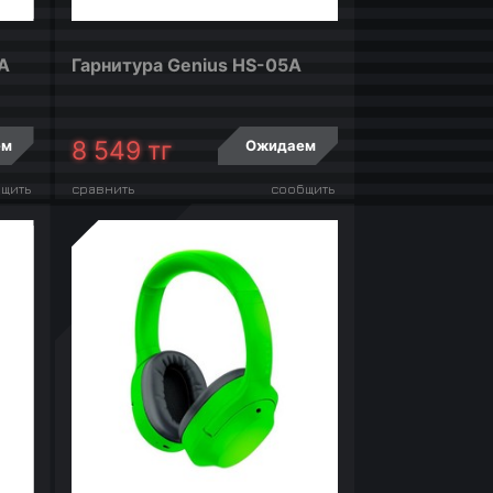
A
Гарнитура Genius HS-05A
8 549
тг
ем
Ожидаем
щить
сравнить
сообщить