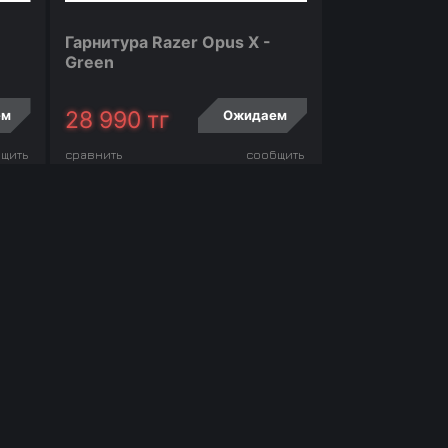
Гарнитура Razer Opus X -
Green
28 990
тг
ем
Ожидаем
щить
сравнить
сообщить