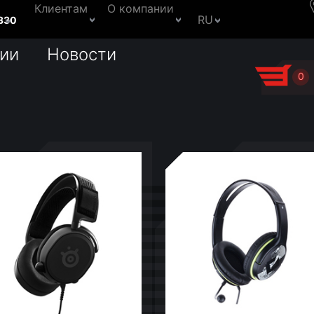
Клиентам
О компании
RU
330
ии
Новости
0