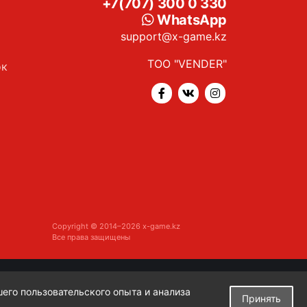
+7(707) 300 0 330
WhatsApp
support@x-game.kz
ТОО "VENDER"
ок
Copyright © 2014–2026 x-game.kz
Все права защищены
шего пользовательского опыта и анализа
Принять