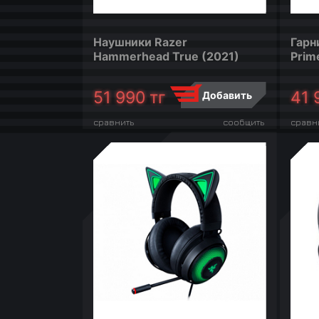
Наушники Razer
Гарн
Hammerhead True (2021)
Prim
51 990
тг
41 
Добавить
сравнить
сообщить
сравн