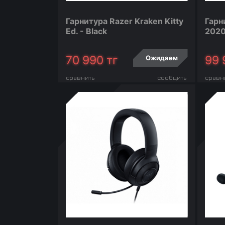
Гарнитура Razer Kraken Kitty
Гарн
Ed. - Black
2020
70 990
тг
99 
Ожидаем
сравнить
сообщить
сравн