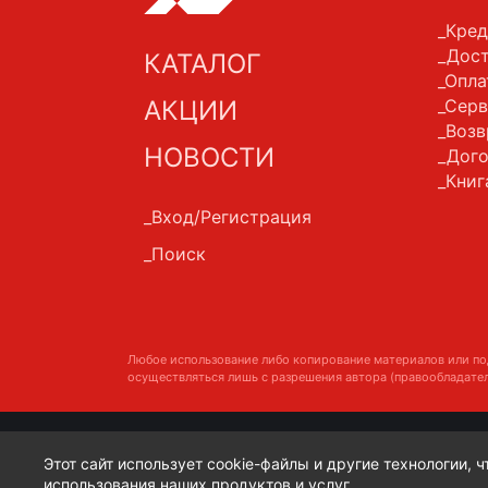
Кред
Дост
КАТАЛОГ
Опла
АКЦИИ
Серв
Возв
НОВОСТИ
Дого
Книг
Вход/Регистрация
Поиск
Любое использование либо копирование материалов или по
осуществляться лишь с разрешения автора (правообладател
Этот сайт использует cookie-файлы и другие технологии, 
использования наших продуктов и услуг.