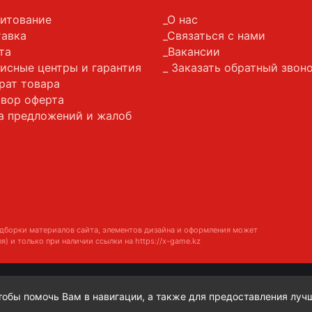
итование
О нас
авка
Связаться с нами
та
Вакансии
исные центры и гарантия
Заказать обратный звон
рат товара
вор оферта
а предложений и жалоб
дборки материалов сайта, элементов дизайна и оформления может
я) и только при наличии ссылки на
https://x-game.kz
чтобы помочь Вам в навигации, а также для предоставления луч