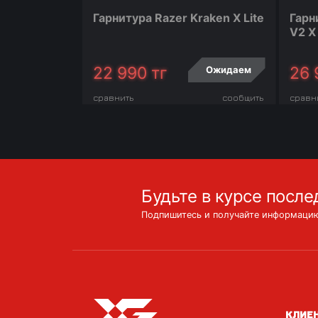
Гарнитура Razer Kraken X Lite
Гарн
V2 X
22 990
тг
26 
Ожидаем
сравнить
сообщить
сравн
Будьте в курсе после
Подпишитесь и получайте информацию
КЛИЕ