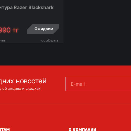
итура Razer Blackshark
990
тг
Ожидаем
ить
сообщить
дних новостей
E-mail
 об акциях и скидках
НТАМ
О КОМПАНИИ