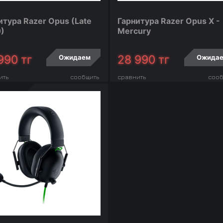
итура Razer Opus (Late
Гарнитура Razer Opus X -
)
Mercury
990
тг
28 990
тг
Ожидаем
Ожида
ить
сообщить
сравнить
сооб