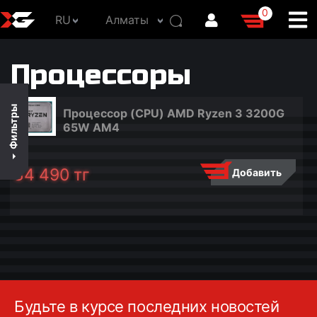
0
RU
Алматы
В наличии
Процессоры
По цене
По популярности
Фильтры
Процессор (CPU) AMD Ryzen 3 3200G
По названию
65W AM4
34 490
тг
Добавить
Будьте в курсе последних новостей