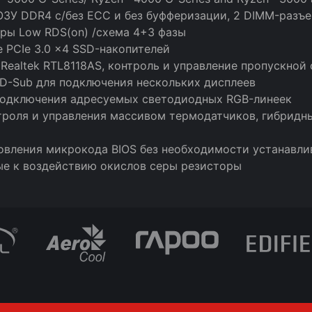
ЗУ DDR4 с/без ECC и без буфферизации, 2 DIMM-разъ
ры Low RDS(on) /схема 4+3 фазы
 PCIe 3.0 x4 SSD-накопителей
ealtek RTL8118AS, контроль и управление пропускной
 D-Sub для подключения нескольких дисплеев
подключения адресуемых светодиодных RGB-линеек
нтроля и управления массивом термодатчиков, гибрид
новления микрокода BIOS без необходимости устанавли
вые к воздействию окислов серы резисторы