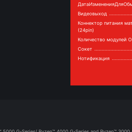
ДатаИзмененияДляОб
Видеовыход
Коннектор питания ма
(24pin)
Количество модулей 
Сокет
Нотификация
H
 5000 G-Series/ Ryzen™ 4000 G-Series and Ryzen™ 3000 