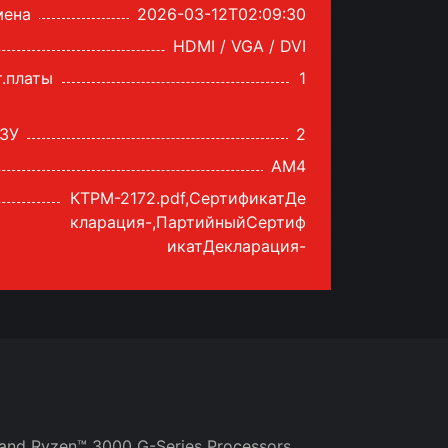
мена
2026-03-12T02:09:30
HDMI / VGA / DVI
т.платы
1
ОЗУ
2
AM4
КТРМ-2172.pdf,СертификатДе
кларация-,ПартийныйСертиф
икатДекларация-
and Ryzen™ 3000 G-Series Processors