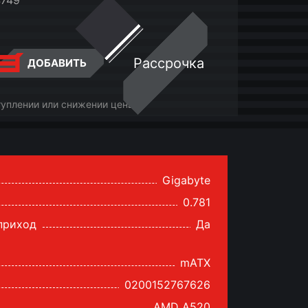
4749
Рассрочка
ДОБАВИТЬ
туплении или снижении цены
Gigabyte
0.781
 приход
Да
mATX
0200152767626
AMD A520