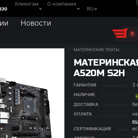
Клиентам
О компании
RU
330
ии
Новости
0
МАТЕРИНСКИЕ ПЛАТЫ
МАТЕРИНСКАЯ
A520M S2H
3 
ГАРАНТИЯ
НАЛИЧИЕ
бе
ДОСТАВКА
на
ОПЛАТА
ещ
ес
СЕРТИФИКАЦИЯ