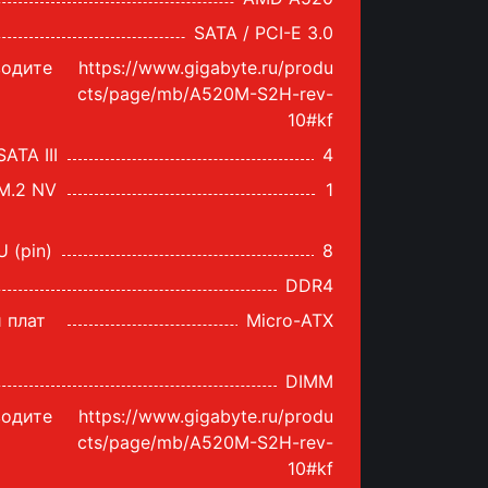
SATA / PCI-E 3.0
водите
https://www.gigabyte.ru/produ
cts/page/mb/A520M-S2H-rev-
10#kf
ATA III
4
M.2 NV
1
 (pin)
8
DDR4
 плат
Micro-ATX
DIMM
водите
https://www.gigabyte.ru/produ
cts/page/mb/A520M-S2H-rev-
10#kf