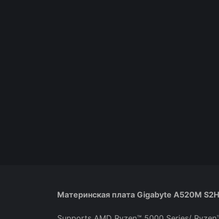
Материнская плата Gigabyte A520M S2
Supports AMD Ryzen™ 5000 Series/ Ryzen™