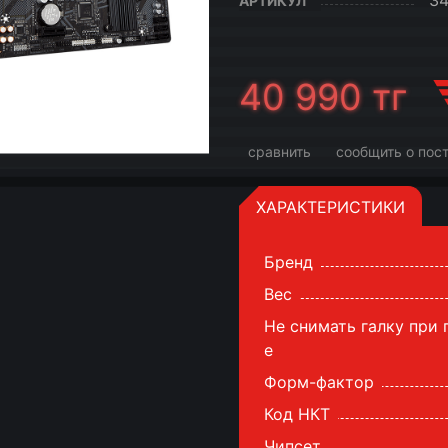
3
АРТИКУЛ
40 990
тг
сравнить
сообщить о пос
ХАРАКТЕРИСТИКИ
Бренд
Вес
Не снимать галку при
е
Форм-фактор
Код НКТ
Чипсет